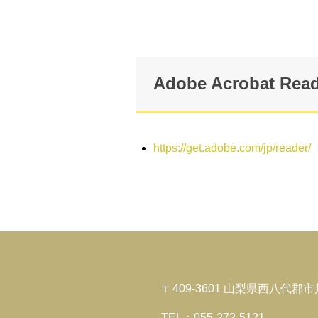
Adobe Acrobat Rea
https://get.adobe.com/jp/reader/
〒409-3601 山梨県西八代郡
TEL：055-272-5121