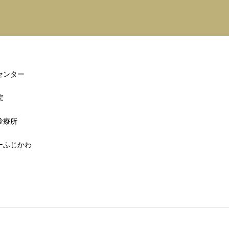
センター
院
診療所
ーふじかわ