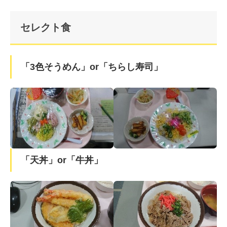
セレクト食
「3色そうめん」or「ちらし寿司」
「天丼」or「牛丼」