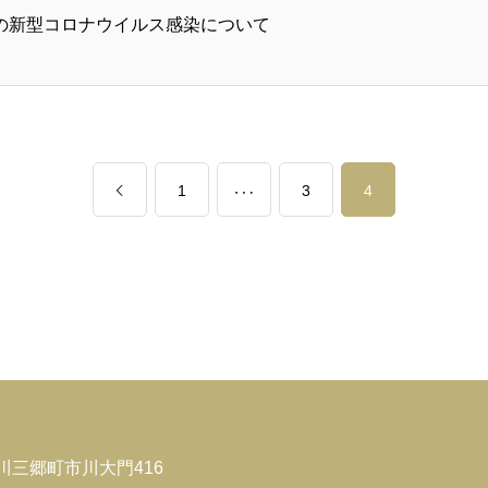
の新型コロナウイルス感染について
…
1
3
4
市川三郷町市川大門416