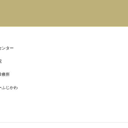
センター
院
診療所
ーふじかわ