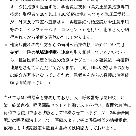
き、次に治療を担当する、学会認定技師（高気圧酸素治療専門
技師）取得者で25年以上HBO治療に携わってきた臨床工学技士
が、外来及び病室へ直接赴き、再度詳細な治療説明や注意事項
等のIC（インフォームド・コンセント）を行い、患者さんが納
得されてから治療を実施いたしております。
他病院他科の先生方からの当科へ治療依頼・紹介については、
先ず、当院の
地域連携室
へ連絡を取り相談していただいてか
ら、担当医師決定と現在の治療スケジュールを確認後、再度御
連絡をさせていただいております。（尚、HBO治療は医師から
の紹介が基本となっているため、患者さんからの直接の治療依
頼は御遠慮下さい。）
当科ではME機器室も兼務しており、人工呼吸器等は使用後、始
業・終業点検、呼吸回路セットと作動テストを行い、夜間救急時に
何時でも使用できる状態として待機させています。又、3学会合同
認定の呼吸療法士として、医療スタッフ等に呼吸機器の情報提供、
依頼により初期設定や設置を含めて技術協力しております。