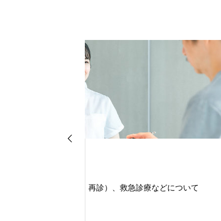
入院診療
などについて
入院手続や入院中の留意事
します