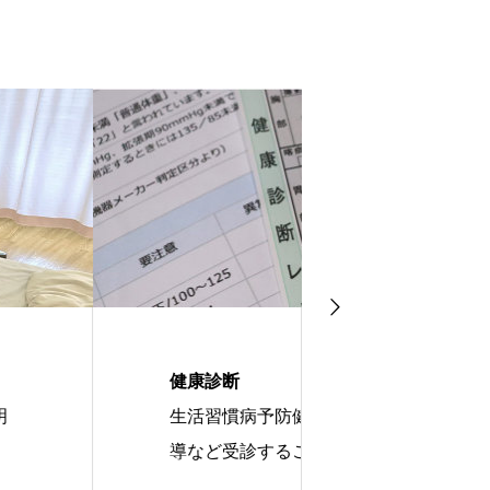
併設訪問看護
や特定健康診査、特定保健指
病気や障がい
ができます
よう、医師と