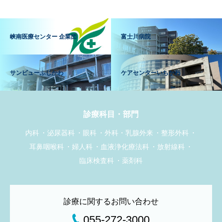
峡南医療センター 企業団
富士川病院
サンビューふじかわ
ケアセンターいちかわ
診療科目・部門
内科
泌尿器科
眼科
外科・乳腺外来
整形外科
耳鼻咽喉科
婦人科
血液浄化療法科
放射線科
臨床検査科
薬剤科
診療に関するお問い合わせ
055-272-3000