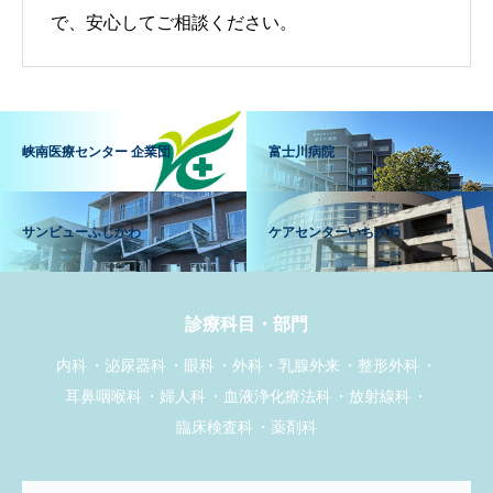
で、安心してご相談ください。
峡南医療センター 企業団
富士川病院
サンビューふじかわ
ケアセンターいちかわ
診療科目・部門
内科
泌尿器科
眼科
外科・乳腺外来
整形外科
耳鼻咽喉科
婦人科
血液浄化療法科
放射線科
臨床検査科
薬剤科