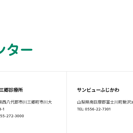
三郷診療所
サンビューふじかわ
県西八代郡市川三郷町市川大
山梨県南巨摩郡富士川町鰍沢34
-1
TEL: 0556-22-7301
055-272-3000