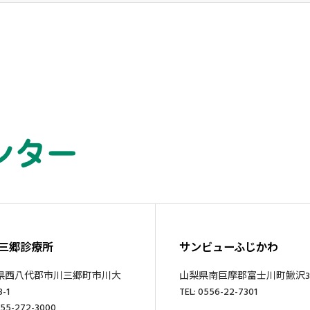
三郷診療所
サンビューふじかわ
県西八代郡市川三郷町市川大
山梨県南巨摩郡富士川町鰍沢34
-1
TEL: 0556-22-7301
055-272-3000