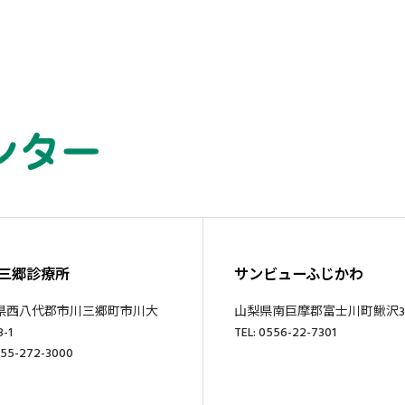
三郷診療所
サンビューふじかわ
県西八代郡市川三郷町市川大
山梨県南巨摩郡富士川町鰍沢34
-1
TEL: 0556-22-7301
055-272-3000